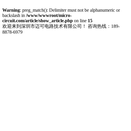
Warning
: preg_match(): Delimiter must not be alphanumeric or
backslash in
/www/wwwroot/micro-
circuit.com/article/show_article.php
on line
15
欢迎来到深圳市迈可电路技术有限公司！
咨询热线：189-
8878-6979