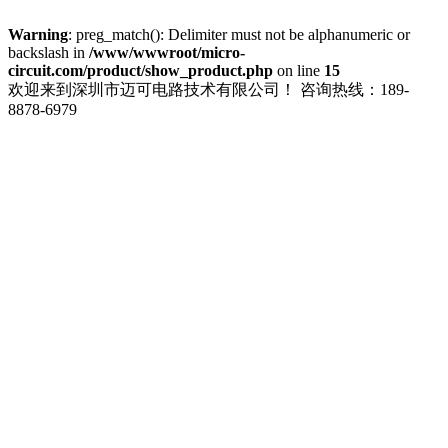
Warning
: preg_match(): Delimiter must not be alphanumeric or
backslash in
/www/wwwroot/micro-
circuit.com/product/show_product.php
on line
15
欢迎来到深圳市迈可电路技术有限公司！
咨询热线：189-
8878-6979