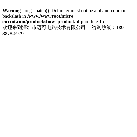
Warning
: preg_match(): Delimiter must not be alphanumeric or
backslash in
/www/wwwroot/micro-
circuit.com/product/show_product.php
on line
15
欢迎来到深圳市迈可电路技术有限公司！
咨询热线：189-
8878-6979