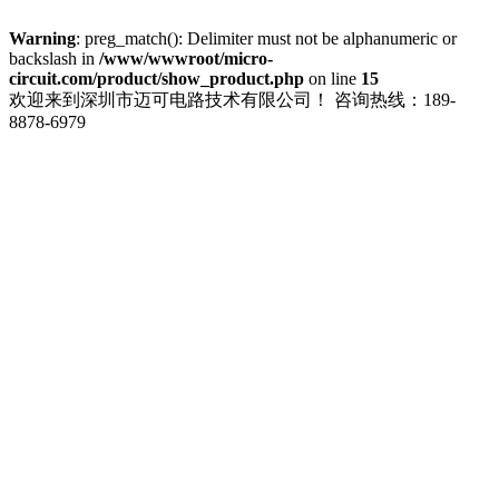
Warning
: preg_match(): Delimiter must not be alphanumeric or
backslash in
/www/wwwroot/micro-
circuit.com/product/show_product.php
on line
15
欢迎来到深圳市迈可电路技术有限公司！
咨询热线：189-
8878-6979