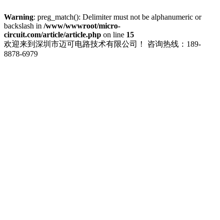
Warning
: preg_match(): Delimiter must not be alphanumeric or
backslash in
/www/wwwroot/micro-
circuit.com/article/article.php
on line
15
欢迎来到深圳市迈可电路技术有限公司！
咨询热线：189-
8878-6979