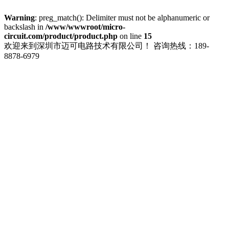
Warning
: preg_match(): Delimiter must not be alphanumeric or
backslash in
/www/wwwroot/micro-
circuit.com/product/product.php
on line
15
欢迎来到深圳市迈可电路技术有限公司！
咨询热线：189-
8878-6979