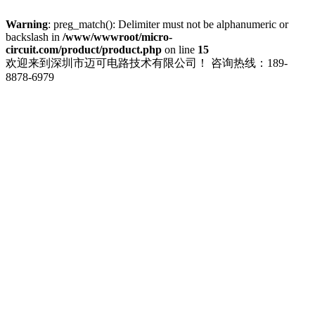
Warning
: preg_match(): Delimiter must not be alphanumeric or
backslash in
/www/wwwroot/micro-
circuit.com/product/product.php
on line
15
欢迎来到深圳市迈可电路技术有限公司！
咨询热线：189-
8878-6979