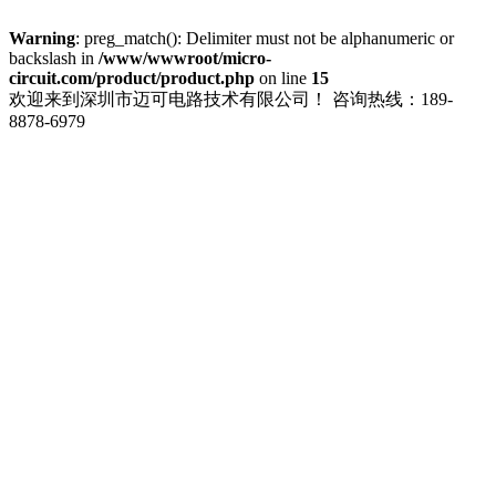
Warning
: preg_match(): Delimiter must not be alphanumeric or
backslash in
/www/wwwroot/micro-
circuit.com/product/product.php
on line
15
欢迎来到深圳市迈可电路技术有限公司！
咨询热线：189-
8878-6979