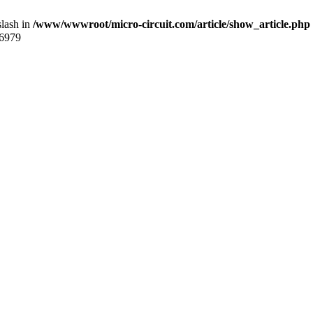
slash in
/www/wwwroot/micro-circuit.com/article/show_article.php
6979