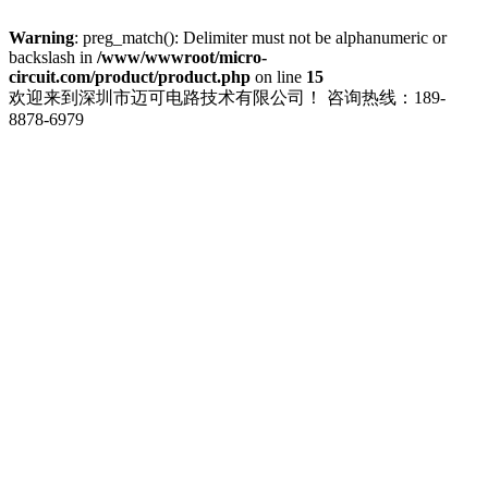
Warning
: preg_match(): Delimiter must not be alphanumeric or
backslash in
/www/wwwroot/micro-
circuit.com/product/product.php
on line
15
欢迎来到深圳市迈可电路技术有限公司！
咨询热线：189-
8878-6979