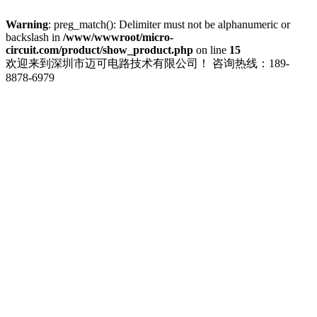
Warning
: preg_match(): Delimiter must not be alphanumeric or
backslash in
/www/wwwroot/micro-
circuit.com/product/show_product.php
on line
15
欢迎来到深圳市迈可电路技术有限公司！
咨询热线：189-
8878-6979