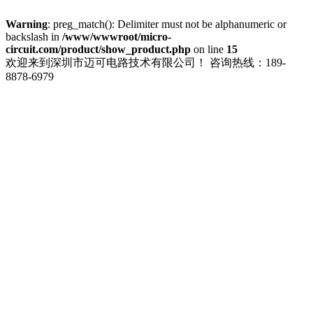
Warning
: preg_match(): Delimiter must not be alphanumeric or
backslash in
/www/wwwroot/micro-
circuit.com/product/show_product.php
on line
15
欢迎来到深圳市迈可电路技术有限公司！
咨询热线：189-
8878-6979