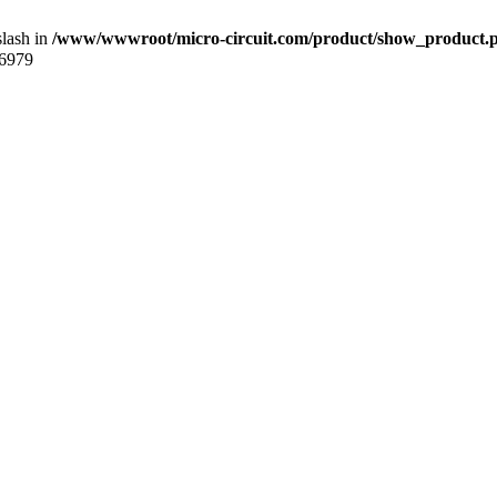
slash in
/www/wwwroot/micro-circuit.com/product/show_product.
6979