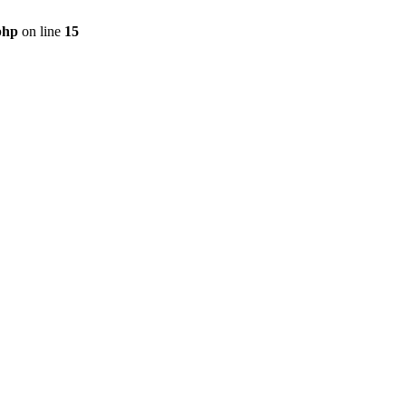
php
on line
15