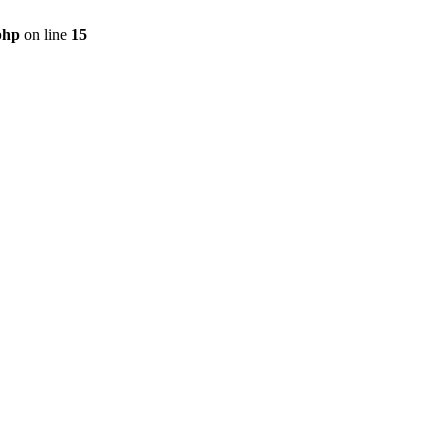
php
on line
15