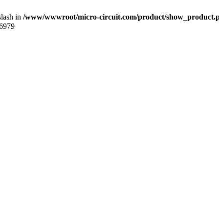
slash in
/www/wwwroot/micro-circuit.com/product/show_product.
6979