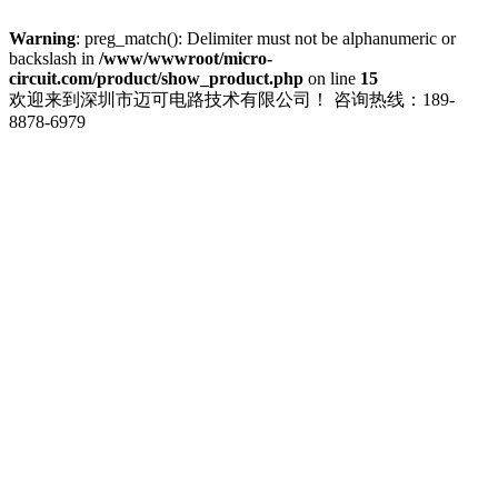
Warning
: preg_match(): Delimiter must not be alphanumeric or
backslash in
/www/wwwroot/micro-
circuit.com/product/show_product.php
on line
15
欢迎来到深圳市迈可电路技术有限公司！
咨询热线：189-
8878-6979