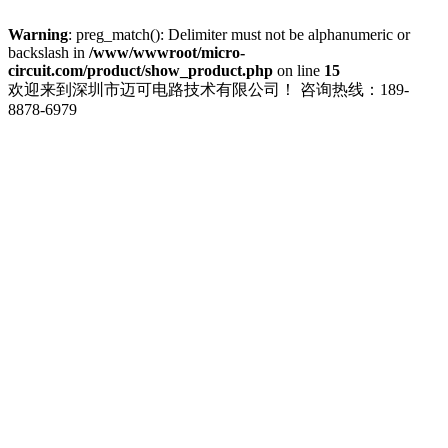
Warning
: preg_match(): Delimiter must not be alphanumeric or
backslash in
/www/wwwroot/micro-
circuit.com/product/show_product.php
on line
15
欢迎来到深圳市迈可电路技术有限公司！
咨询热线：189-
8878-6979