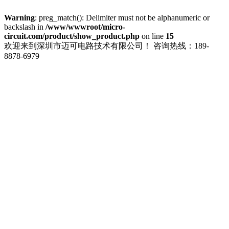
Warning
: preg_match(): Delimiter must not be alphanumeric or
backslash in
/www/wwwroot/micro-
circuit.com/product/show_product.php
on line
15
欢迎来到深圳市迈可电路技术有限公司！
咨询热线：189-
8878-6979