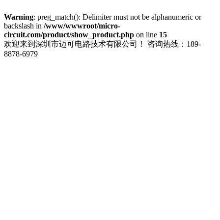
Warning
: preg_match(): Delimiter must not be alphanumeric or
backslash in
/www/wwwroot/micro-
circuit.com/product/show_product.php
on line
15
欢迎来到深圳市迈可电路技术有限公司！
咨询热线：189-
8878-6979