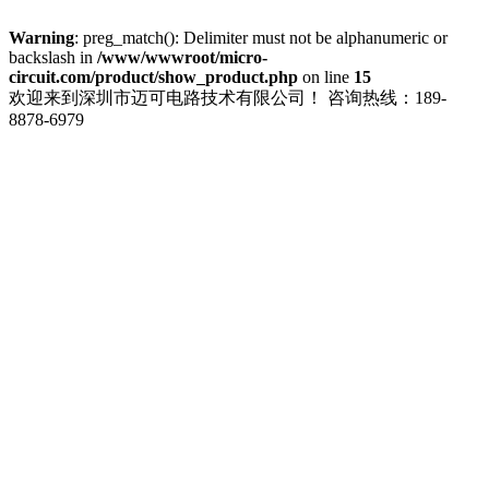
Warning
: preg_match(): Delimiter must not be alphanumeric or
backslash in
/www/wwwroot/micro-
circuit.com/product/show_product.php
on line
15
欢迎来到深圳市迈可电路技术有限公司！
咨询热线：189-
8878-6979